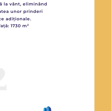
ă la vânt, eliminând
atea unor prinderi
e adiționale.
ață: 1730 m²
2