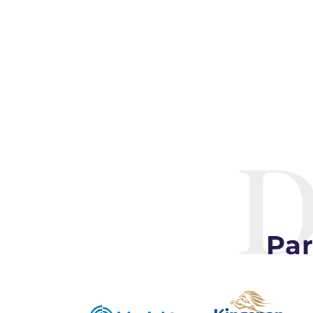
D
Par