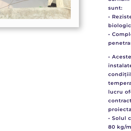
sunt:
• Rezis
biologi
• Compl
penetrar
• Acest
instalat
condiții
tempera
lucru of
contract
proiecta
• Solul
80 kg/m