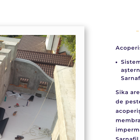
Acoperi
Siste
aștern
Sarnaf
Sika ar
de pest
acoperiș
membra
imperme
Sarnafil