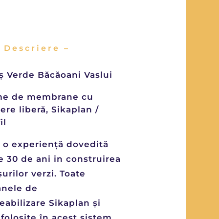
– Descriere –
ș Verde Băcăoani Vaslui
me de membrane cu
ere liberă, Sikaplan /
il
e o experiență dovedită
e 30 de ani in construirea
urilor verzi. Toate
nele de
abilizare Sikaplan și
 folosite în acest sistem