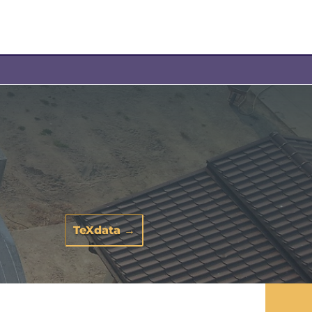
TeXdata
→