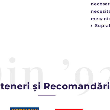
necesar
necesit
mecanic
Supraf
in ’9
teneri și Recomandări