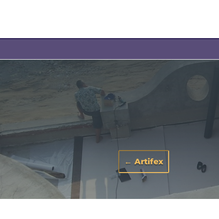
←
Artifex