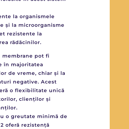
tente la organismele
ce și la microorganisme
et rezistente la
ea rădăcinilor.
e membrane pot fi
e în majoritatea
lor de vreme, chiar și la
turi negative. Acest
eră o flexibilitate unică
orilor, clienților și
nților.
 cu o greutate minimă de
2 oferă rezistență